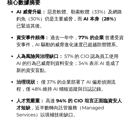
核心數據摘要
AI 威脅升級：
惡意軟體、勒索軟體（33%）及網路
釣魚（30%）仍是主要威脅，而
AI 本身（28%）
已緊追其後。
資安事件頻傳：
過去一年中，
77% 的企業
曾遭受資
安事件，AI 驅動的威脅進化速度已超越防禦體系。
人為風險與治理缺口：
57% 的 CIO 認為員工使用
AI 的行為已威脅到資料安全；34% 表示 AI 造成了
新的資安盲點。
治理現狀：
僅 37% 的企業部署了 AI 偏差偵測流
程，僅 48% 維持 AI 稽核追蹤與日誌記錄。
人才荒嚴重：
高達
94% 的 CIO 坦言正面臨資安人
才短缺
，近半數轉向託管服務（Managed
Services）以填補技術缺口。