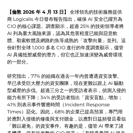
【倫敦 2026 年 4 月 13 日】
全球領先的技術服務提供
商 Logicalis 今日發布報告指出，確保 AI 安全已躍升為
CIO 的核心課題。調查顯示，超過 25% 的技術領導者將
AI 列為重大風險來源，認為其危害程度已能與惡意軟
體、勒索軟體及網路釣魚等成熟的「攻擊向量」並列。這
份針對全球 1,000 多名 CIO 進行的年度調查顯示，儘管
AI 具備抵禦威脅的潛力，但它也正加速演變為威脅環境
的一部分。
研究指出，77% 的組織在過去一年內曾遭遇資安攻擊。
早已承受巨大壓力的資安團隊，現在更難以跟上 AI 驅動
型威脅的步伐。超過三分之一的受訪者表示，偵測入侵的
能力有所下降；34% 的受訪者指出「資安盲點」增加；
41% 則表示事件響應時間（Incident Response
Times）惡化。因此，68% 的企業已提高預算，專門用
於應對入侵後的修復與支付贖金，以應對日益頻發且看似
「難以避免」的資安事件。有趣的是，儘管 AI 帶來了諸