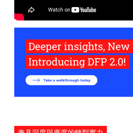
Remote
video
URL
兼具深度與廣度的轉型實力