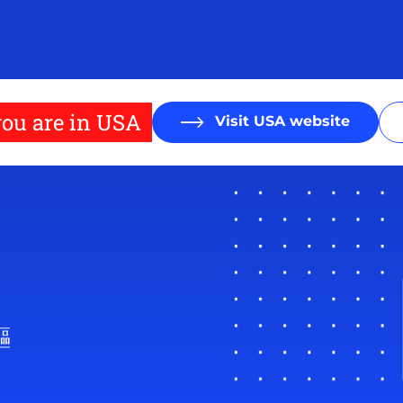
ou are in USA
Visit USA website
驅