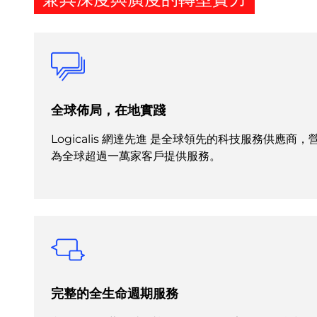
全球佈局，在地實踐
Logicalis 網達先進 是全球領先的科技服務供應商，
為全球超過一萬家客戶提供服務。
完整的全生命週期服務