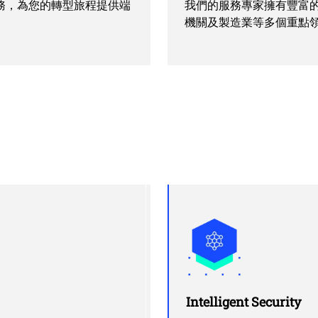
務，為您的轉型旅程提供端
我們的服務專家擁有豐富
機關及製造業等多個重點
Intelligent Security