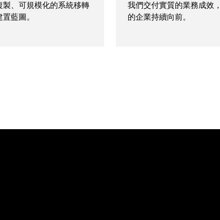
複製、可規模化的系統移轉
我們交付實質的業務成效
建置藍圖。
的企業持續向前。