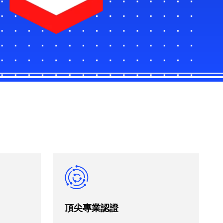
頂尖專業認證