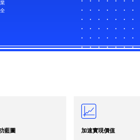
業
全
功藍圖
加速實現價值