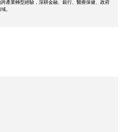
的跨產業轉型經驗，深耕金融、銀行、醫療保健、政府
領域。