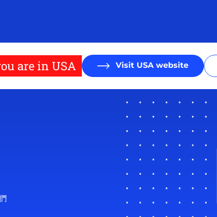
ou are in USA
Visit USA website
他們