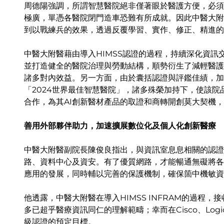
周德陽強調，所謂智慧醫院絕非僅著眼於醫護方便，必須
極廣，單憑各醫院閉門造車恐難有所成就。因此中醫大附
到以戰練兵的效果，透過反覆學習、實作、修正、精進的
中醫大附醫藉由導入HIMSS認證的過程，持續深化資
並打造健全的醫院治理與勞動結構，順勢衍生了減輕醫護
諸多對內效益。另一方面，由於囊括認證與評鑑佳績，加上被
「2024世界最佳智慧醫院」，諸多殊榮加持下，使該
合作，為其AI創新醫材產品的取證和商轉開創莫大契機
善用外部夥伴助力，加速擴展數位化及個人化創新醫療
中醫大附醫副院長陳俊良指出，與資訊室息息相關的認證項目
路、資料中心及資安。有了優質網路，才能暢通無礙將各
應用的發展，同時輔以完善的保護機制，確保箇中機敏資
他透露，中醫大附醫在導入HIMSS INFRAM的過程
多已超乎醫療資訊同仁的理解範疇；幸而在Cisco、Log
級認證的預定目標。