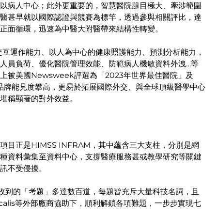
以病人中心；此外更重要的，智慧醫院題目極大、牽涉範圍
醫甚早就以國際認證與競賽為標竿，透過參與相關評比，達
正面循環，迅速為中醫大附醫帶來結構性轉變。
訊交互運作能力、以人為中心的健康照護能力、預測分析能力，
人員負荷、優化醫院管理效能、防範病人機敏資料外洩…等
美國Newsweek評選為「2023年世界最佳醫院」及
院品牌能見度攀高，更易於拓展國際外交、與全球頂級醫學中心
，堪稱顯著的對外效益。
正是HIMSS INFRAM，其中蘊含三大支柱，分別是網
種資料彙集至資料中心，支撐醫療服務甚或教學研究等關鍵
訊不受侵擾。
，接收到的「考題」多達數百道，每題皆充斥大量科技名詞，且
icalis等外部廠商協助下，順利解鎖各項難題，一步步實現七