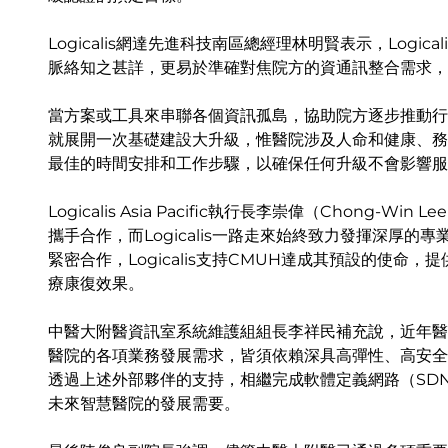
Logicalis網達先進科技南區總經理林明賢表示，Log
脈絡知之甚詳，更易於準確對焦院方的資通訊整合需求，
當方案或工具來串聯各個資訊孤島，協助院方逐步推動行
就展開一次基礎建設大升級，惟醫院涉及人命和健康、務求24
最佳的時間安排和工作步驟，以確保任何升級不會影響服
Logicalis Asia Pacific執行長李崇偉（Chong-
攜手合作，而Logicalis一路走來始終致力發揮深厚
緊密合作，Logicalis支持CMUH達成其預設的使
療康復效果。
中醫大附醫資訊室系統維護組組長李祥民補充說，近年醫
醫院的各項業務發展需求，皆須依賴深具高彈性、高安全
透過上述外部夥伴的支持，相繼完成軟體定義網路（SD
未來智慧醫院的發展需要。