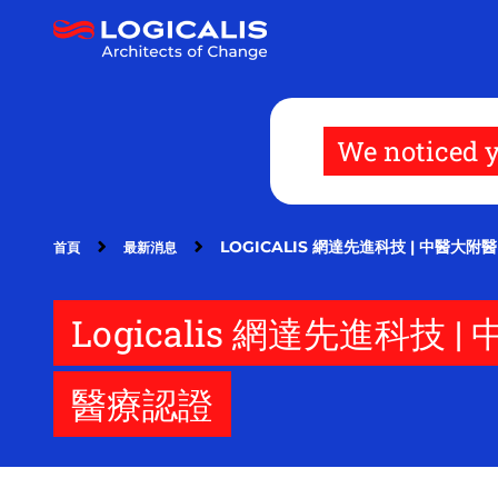
移
至
主
內
容
We noticed y
LOGICALIS 網達先進科技 | 中醫大
首頁
最新消息
Logicalis 網達先進科
醫療認證