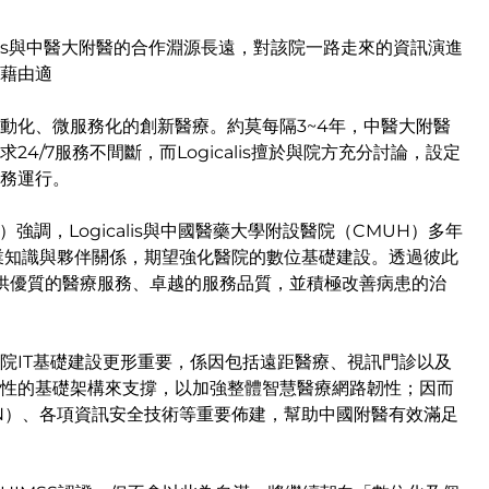
icalis與中醫大附醫的合作淵源長遠，對該院一路走來的資訊演進
藉由適
動化、微服務化的創新醫療。約莫每隔3~4年，中醫大附醫
/7服務不間斷，而Logicalis擅於與院方充分討論，設定
務運行。
Win Lee）強調，Logicalis與中國醫藥大學附設醫院（CMUH）多年
的專業知識與夥伴關係，期望強化醫院的數位基礎建設。透過彼此
命，提供優質的醫療服務、卓越的服務品質，並積極改善病患的治
院IT基礎建設更形重要，係因包括遠距醫療、視訊門診以及
性的基礎架構來支撐，以加強整體智慧醫療網路韌性；因而
N）、各項資訊安全技術等重要佈建，幫助中國附醫有效滿足