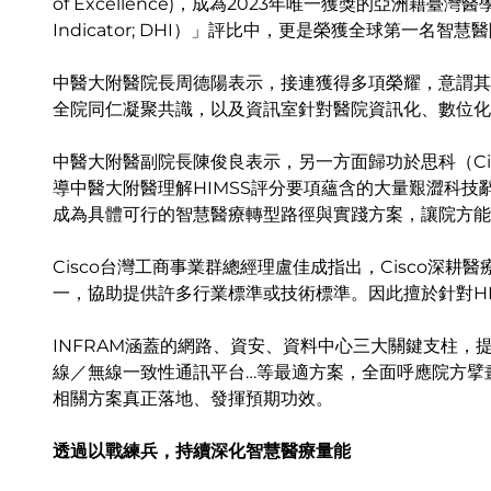
of Excellence)，成為2023年唯一獲獎的亞洲籍臺灣醫
Indicator; DHI）」評比中，更是榮獲全球第一名
中醫大附醫院長周德陽表示，接連獲得多項榮耀，意謂其
全院同仁凝聚共識，以及資訊室針對醫院資訊化、數位化
中醫大附醫副院長陳俊良表示，另一方面歸功於思科（Cisc
導中醫大附醫理解HIMSS評分要項蘊含的大量艱澀科技辭
成為具體可行的智慧醫療轉型路徑與實踐方案，讓院方能
Cisco台灣工商事業群總經理盧佳成指出，Cisco深耕
一，協助提供許多行業標準或技術標準。因此擅於針對HI
INFRAM涵蓋的網路、資安、資料中心三大關鍵支柱，提供
線／無線一致性通訊平台…等最適方案，全面呼應院方擘畫的
相關方案真正落地、發揮預期功效。
透過以戰練兵，持續深化智慧醫療量能