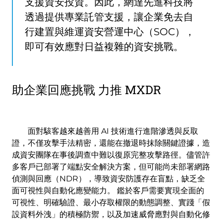
支援資安投資。因此，網達先進科技將
透過提供專業託管支援，讓企業免去自
行建置與維運資安營運中心（SOC），
即可有效應對日益複雜的資安挑戰。
助企業回應挑戰 力推 MXDR
面對駭客越來越善用 AI 技術進行進階滲透與反取
證，不僅攻擊手法精密，還能在撤退時抹除關鍵證據，造
成資安團隊在事後調查中難以復原完整攻擊路徑。儘管許
多客戶已部署了端點安全解決方案，但可能尚未部署網路
偵測與回應（NDR），導致資安防護存在盲點，缺乏全
面可視性與自動化應變能力。 鑑於客戶需要實現全面的
可視性、明確驗證、最小存取權限的動態調整、實踐「假
設資料外洩」的積極防禦，以及加速威脅應對與自動化修