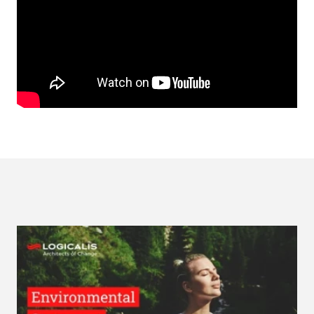
Remote
video
URL