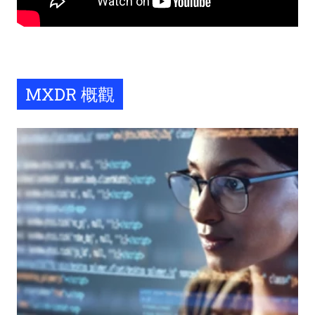
Remote
video
URL
MXDR 概觀