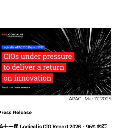
APAC , Mar 17, 2025
Press Release
第十一屆 Logicalis CIO Report 2025：96% 的亞