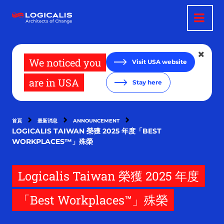
移
至
主
內
容
We noticed you
Visit USA website
are in USA
Stay here
首頁
最新消息
ANNOUNCEMENT
LOGICALIS TAIWAN 榮獲 2025 年度「BEST
WORKPLACES™」殊榮
Logicalis Taiwan 榮獲 2025 年度
「Best Workplaces™」殊榮