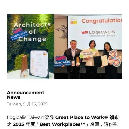
Announcement
News
Taiwan, 9 月 16, 2025
Logicalis Taiwan 榮登
Great Place to Work® 頒布
之 2025 年度「Best Workplaces™」名單
，這份殊