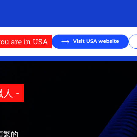
ou are in USA
Visit USA website
-