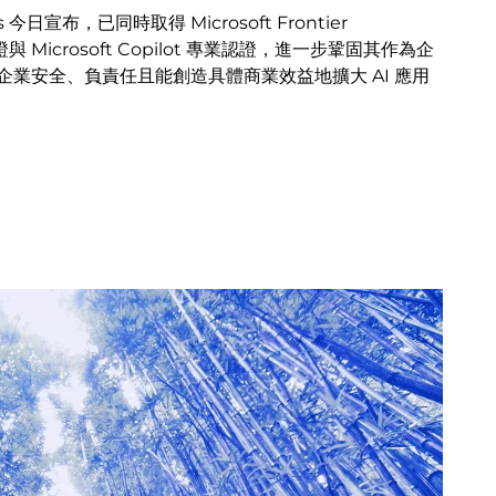
 今日宣布，已同時取得 Microsoft Frontier
M
與 Microsoft Copilot 專業認證，進一步鞏固其作為企
變
業安全、負責任且能創造具體商業效益地擴大 AI 應用
進
C
即