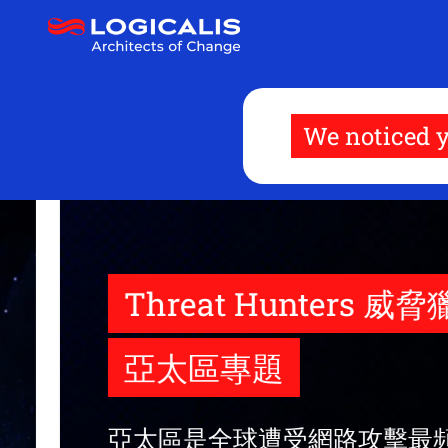
移
至
主
內
容
We noticed y
Threat Hunters 威脅獵人 
亞太區專題
亞太區是全球遭受網路攻擊最頻繁的