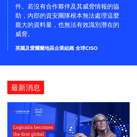
英
件。若沒有合作夥伴及其威脅情報的協
國
及
助，內部的資安團隊根本無法處理這麼
愛
龐大的資料量，也無法有效識別潛在的
爾
威脅。
蘭
地
英國及愛爾蘭地區企業組織 全球CISO
區
企
業
組
織
最新消息
全
球
CISO